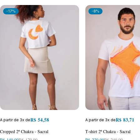
-17%
-8%
R$
54,58
R$
83,71
A partir de 3x de
A partir de 3x de
Cropped 2º Chakra - Sacral
T-shirt 2º Chakra - Sacral
R$
149,90
R$
179,90
R$
229,90
R$
249,90