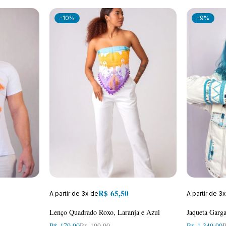
-10%
-9%
R$
65,50
A partir de 3x de
A partir de 3
Lenço Quadrado Roxo, Laranja e Azul
Jaqueta Garga
R$
179,90
R$
199,90
R$
1.349,90