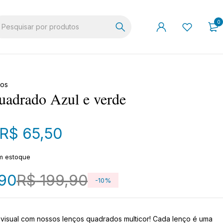
0
ços
adrado Azul e verde
R$
65,50
m estoque
90
R$
199,90
-
10
%
visual com nossos lenços quadrados multicor! Cada lenço é uma