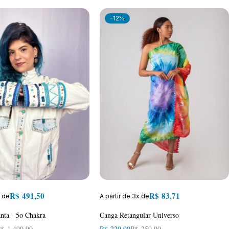
-12%
R$
491,50
R$
83,71
x de
A partir de 3x de
nta - 5o Chakra
Canga Retangular Universo
R$
1.490,90
R$
229,90
R$
259,90