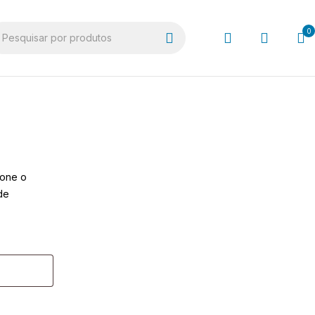
0
ione o
de