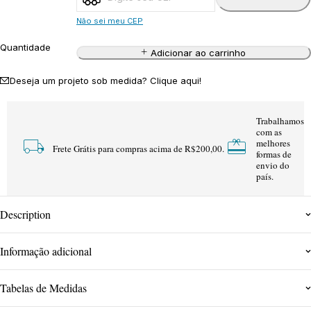
Não sei meu CEP
Quantidade
Adicionar ao carrinho
Deseja um projeto sob medida? Clique aqui!
Trabalhamos
com as
melhores
Frete Grátis para compras acima de R$200,00.
formas de
envio do
país.
Description
Informação adicional
Tabelas de Medidas