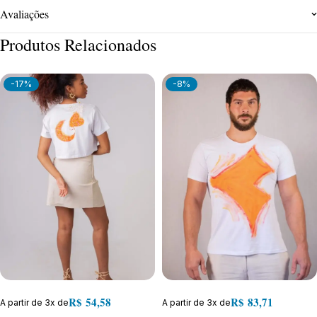
Avaliações
Produtos Relacionados
-17%
-8%
R$
54,58
R$
83,71
A partir de 3x de
A partir de 3x de