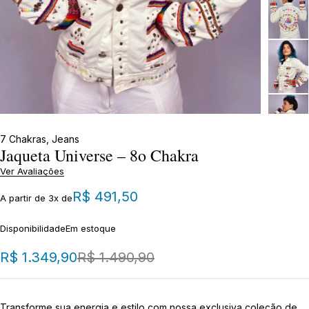
7 Chakras
,
Jeans
Jaqueta Universe – 8o Chakra
Ver Avaliações
R$
491,50
A partir de 3x de
Disponibilidade
Em estoque
R$
1.349,90
R$
1.490,90
Transforme sua energia e estilo com nossa exclusiva coleção de