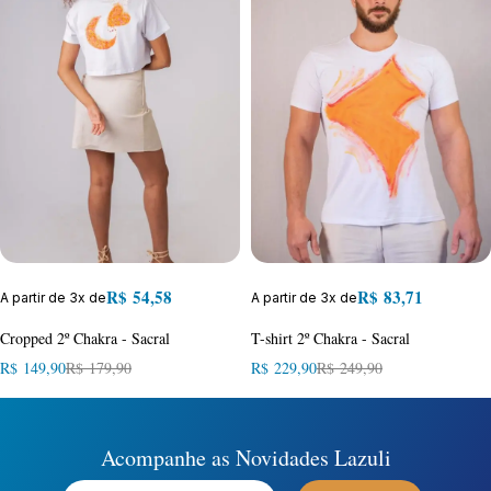
R$
54,58
R$
83,71
A partir de 3x de
A partir de 3x de
Cropped 2º Chakra - Sacral
T-shirt 2º Chakra - Sacral
R$
149,90
R$
179,90
R$
229,90
R$
249,90
Acompanhe as Novidades Lazuli