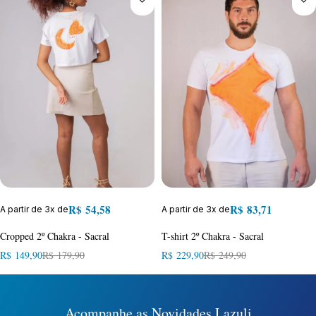
R$
54,58
R$
83,71
A partir de 3x de
A partir de 3x de
Cropped 2º Chakra - Sacral
T-shirt 2º Chakra - Sacral
R$
149,90
R$
179,90
R$
229,90
R$
249,90
Acompanhe as Novidades Lazuli