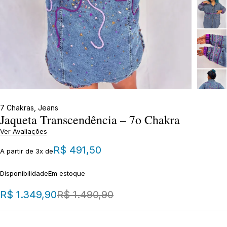
7 Chakras
,
Jeans
Jaqueta Transcendência – 7o Chakra
Ver Avaliações
R$
491,50
A partir de 3x de
Disponibilidade
Em estoque
R$
1.349,90
R$
1.490,90