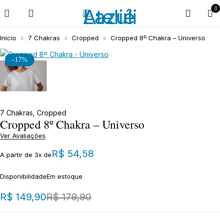
0
Início
7 Chakras
Cropped
Cropped 8º Chakra – Universo
-17%
7 Chakras
,
Cropped
Cropped 8º Chakra – Universo
Ver Avaliações
R$
54,58
A partir de 3x de
Disponibilidade
Em estoque
R$
149,90
R$
179,90