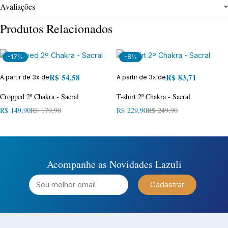
Avaliações
Produtos Relacionados
-17%
-8%
R$
54,58
R$
83,71
A partir de 3x de
A partir de 3x de
Cropped 2º Chakra - Sacral
T-shirt 2º Chakra - Sacral
R$
149,90
R$
179,90
R$
229,90
R$
249,90
Acompanhe as Novidades Lazuli
Cadastrar