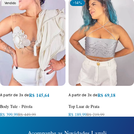
-14%
Vendido
R$
145,64
R$
69,18
A partir de 3x de
A partir de 3x de
Body Tule - Pérola
Top Luar de Prata
R$
399,99
R$
449,99
R$
189,99
R$
219,99
Acompanhe as Novidades Lazuli